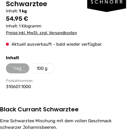
Schwarztee
Inhalt:
1 kg
Regulärer Preis:
54,95 €
Inhalt:
1 Kilogramm
Preise inkl. MwSt. zzgl. Versandkosten
Aktuell ausverkauft - bald wieder verfügbar.
auswählen
Inhalt
1 kg
100 g
(Diese Option ist zurzeit nicht verfügbar.)
Produktnummer:
310607.1000
Black Currant Schwarztee
Eine Schwarztee Mischung mit dem vollen Geschmack
schwarzer Johannisbeeren.