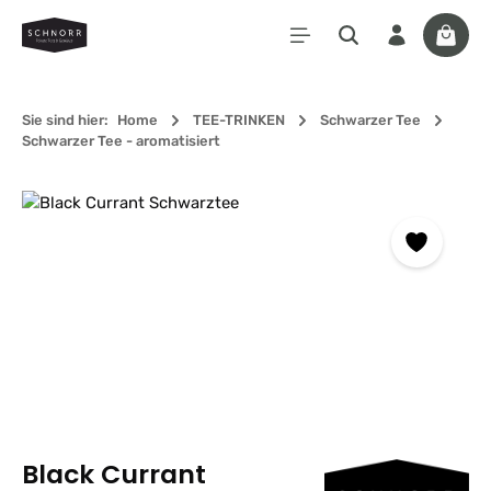
Zum Hauptinhalt springen
Waren
Sie sind hier:
Home
TEE-TRINKEN
Schwarzer Tee
Schwarzer Tee - aromatisiert
Bildergalerie überspringen
Black Currant