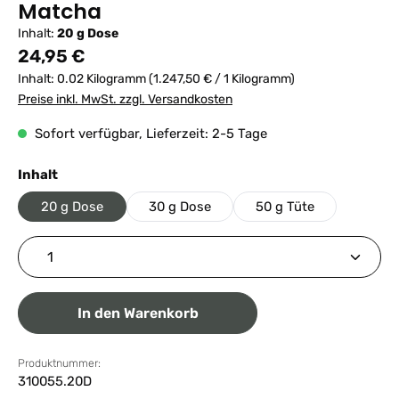
Matcha
Inhalt:
20 g Dose
Regulärer Preis:
24,95 €
Inhalt:
0.02 Kilogramm
(1.247,50 € / 1 Kilogramm)
Preise inkl. MwSt. zzgl. Versandkosten
Sofort verfügbar, Lieferzeit: 2-5 Tage
auswählen
Inhalt
20 g Dose
30 g Dose
50 g Tüte
Produkt Anzahl: Gib den gewünschten Wert ein ode
In den Warenkorb
Produktnummer:
310055.20D