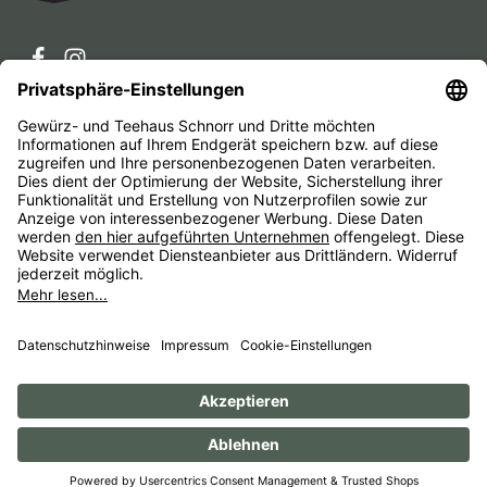
Service-Hotline
Service
Unternehmen
Alle Preise inkl. gesetzl. Mehrwertsteuer zzgl.
Versandkosten
und ggf. Nachnahmegebühren, wenn nicht
anders angegeben.
Impressum
AGB
Widerrufsbelehrungen
Datenschutz
Barrierefreiheit
© 1956 - 2026 Gewürz- und Teehaus Schnorr - with
by
HexaMain GmbH