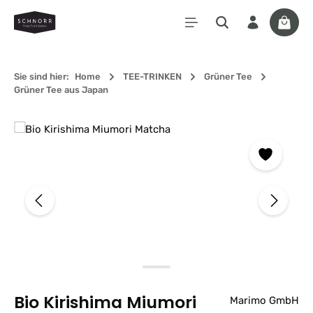
Zum Hauptinhalt springen
Waren
Sie sind hier:
Home
TEE-TRINKEN
Grüner Tee
Grüner Tee aus Japan
Bildergalerie überspringen
Bio Kirishima Miumori
Marimo GmbH