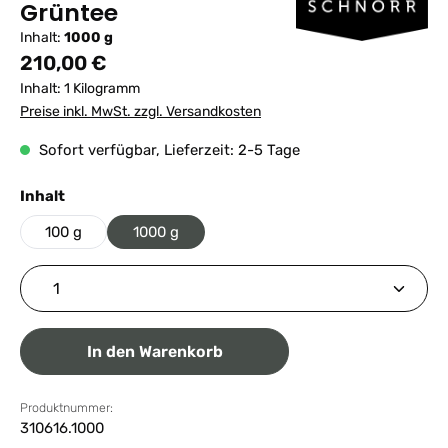
Grüntee
Inhalt:
1000 g
Regulärer Preis:
210,00 €
Inhalt:
1 Kilogramm
Preise inkl. MwSt. zzgl. Versandkosten
Sofort verfügbar, Lieferzeit: 2-5 Tage
auswählen
Inhalt
100 g
1000 g
Produkt Anzahl: Gib den gewünschten Wert ein ode
In den Warenkorb
Produktnummer:
310616.1000