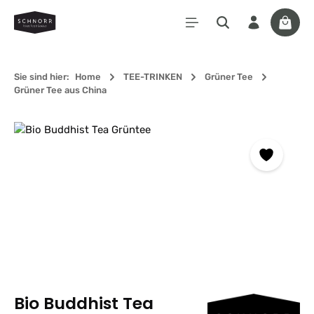
Zum Hauptinhalt springen
Waren
Sie sind hier:
Home
TEE-TRINKEN
Grüner Tee
Grüner Tee aus China
Bildergalerie überspringen
Bio Buddhist Tea