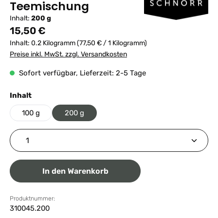
Teemischung
Inhalt:
200 g
Regulärer Preis:
15,50 €
Inhalt:
0.2 Kilogramm
(77,50 € / 1 Kilogramm)
Preise inkl. MwSt. zzgl. Versandkosten
Sofort verfügbar, Lieferzeit: 2-5 Tage
auswählen
Inhalt
100 g
200 g
Produkt Anzahl: Gib den gewünschten Wert ein ode
In den Warenkorb
Produktnummer:
310045.200