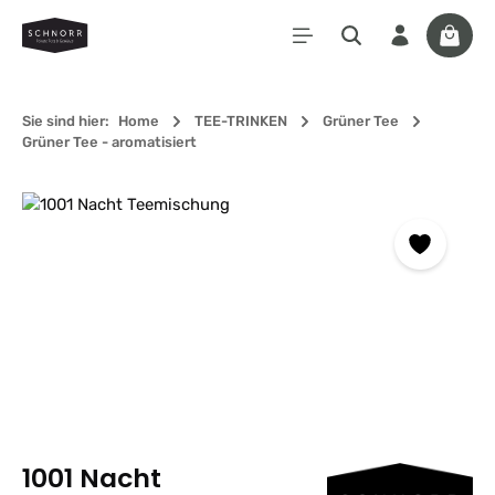
Zum Hauptinhalt springen
Waren
Sie sind hier:
Home
TEE-TRINKEN
Grüner Tee
Grüner Tee - aromatisiert
Bildergalerie überspringen
1001 Nacht